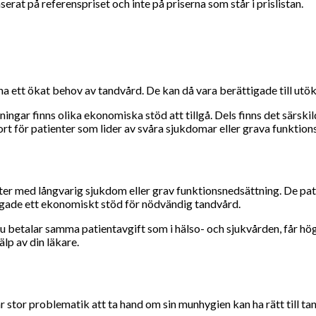
rat på referenspriset och inte på priserna som står i prislistan.
ha ett ökat behov av tandvård. De kan då vara berättigade till ut
ningar finns olika ekonomiska stöd att tillgå. Dels finns det särs
rt för patienter som lider av svåra sjukdomar eller grava funktion
er med långvarig sjukdom eller grav funktionsnedsättning. De patie
igade ett ekonomiskt stöd för nödvändig tandvård.
 betalar samma patientavgift som i hälso- och sjukvården, får hög
lp av din läkare.
 stor problematik att ta hand om sin munhygien kan ha rätt till t