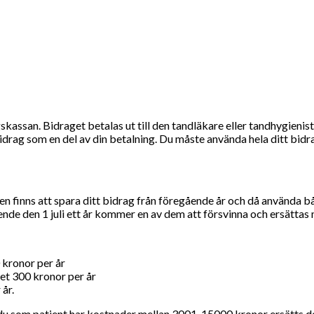
ssan. Bidraget betalas ut till den tandläkare eller tandhygienist d
idrag som en del av din betalning. Du måste använda hela ditt bidra
ten finns att spara ditt bidrag från föregående år och då använda b
nde den 1 juli ett år kommer en av dem att försvinna och ersättas 
 kronor per år
aget 300 kronor per år
år.
u som patient har kostnader mellan 3001-15000 kronor ersätts d