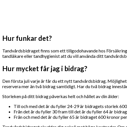
Hur funkar det?
Tandvårdsbidraget finns som ett tillgodohavande hos Försäkringska
tandläkare eller tandhygienist att du vill använda ditt tandvårdsb
Hur mycket får jag i bidrag?
Den första juli varje år får du ett nytt tandvårdsbidrag. Möjlighe
reservera mer än två bidrag samtidigt. Har du två bidrag inneståe
Storleken på ditt bidrag påverkas helt och hållet av din ålder:
Till och med det år du fyller 24-29 är bidragets storlek 600
Från det år du fyller 30 fram till det år du fyller 64 är bidr
Från och med det år du fyller 65 är bidraget 600 kronor per 
Tandvårdsbidraget skyddar dig också mot höga kostnader. Om d