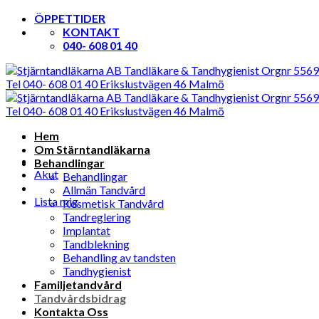
Skip
ÖPPETTIDER
to
KONTAKT
content
040- 608 01 40
Hem
Om Stärntandläkarna
Behandlingar
Akut
Behandlingar
Allmän Tandvård
Lista mig
Kosmetisk Tandvård
Tandreglering
Implantat
Tandblekning
Behandling av tandsten
Tandhygienist
Familjetandvård
Tandvårdsbidrag
Kontakta Oss