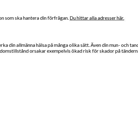
gion som ska hantera din förfrågan.
Du hittar alla adresser här.
erka din allmänna hälsa på många olika sätt. Även din mun- och ta
omstillstånd orsakar exempelvis ökad risk för skador på tändern