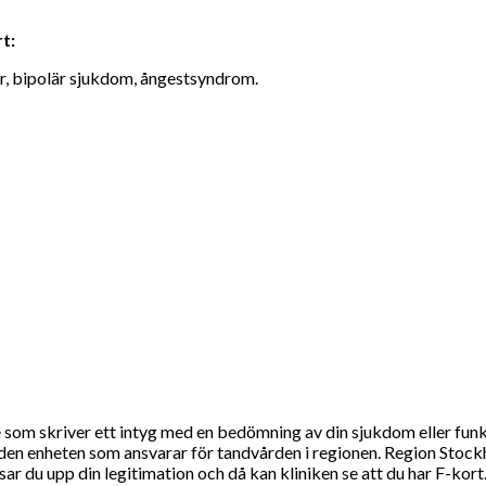
t:
, bipolär sjukdom, ångestsyndrom.
e som skriver ett intyg med en bedömning av din sjukdom eller fun
ll den enheten som ansvarar för tandvården i regionen. Region Stoc
ar du upp din legitimation och då kan kliniken se att du har F-kort