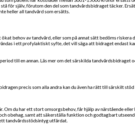
 stå för själv, förutom den del som tandvårdsbidraget täcker. Ersät
 inte heller all tandvård som ersätts.
ökat behov av tandvård, eller som på annat sätt bedöms riskera di
vändas i ett profylaktiskt syfte, det vill säga att bidraget endas
en period till en annan. Läs mer om det särskilda tandvårdsbidrage
dragen precis som alla andra kan du även ha rätt till särskilt stöd 
när. Om du har ett stort omsorgsbehov, får hjälp av närstående ell
 och obehag, samt att säkerställa funktion och godtagbart utsee
u ett tandvårdsstödsintyg utfärdat.