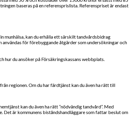
tningen baseras på en referensprislista. Referenspriset är endast
n munhälsa, kan du erhålla ett särskilt tandvårdsbidrag
t kan användas för förebyggande åtgärder som undersökningar och
t och hur du ansöker på Försäkringskassans webbplats.
från regionen. Om du har färdtjänst kan du även ha rätt till
er hemtjänst kan du även ha rätt ”nödvändig tandvård”. Med
nde. Det är kommunens biståndshandläggare som fattar beslut om