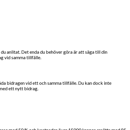
u anlitat. Det enda du behöver göra är att säga till din
g vid samma tillfälle.
åda bidragen vid ett och samma tillfälle. Du kan dock inte
med ett nytt bidrag.
essa med 50 % och kostnader över 15000 kronor ersätts med 85