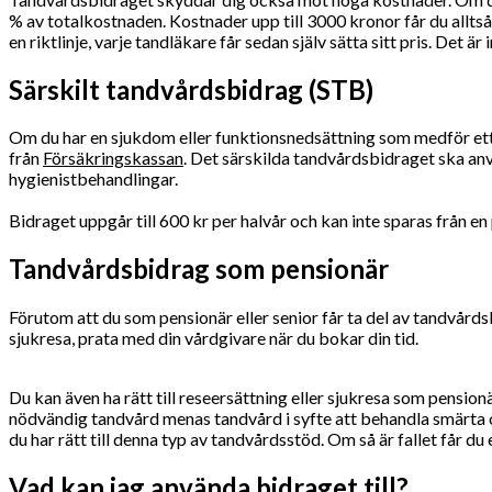
% av totalkostnaden. Kostnader upp till 3000 kronor får du alltså
en riktlinje, varje tandläkare får sedan själv sätta sitt pris. Det är
Särskilt tandvårdsbidrag (STB)
Om du har en sjukdom eller funktionsnedsättning som medför ett 
från
Försäkringskassan
. Det särskilda tandvårdsbidraget ska an
hygienistbehandlingar.
Bidraget uppgår till 600 kr per halvår och kan inte sparas från 
Tandvårdsbidrag som pensionär
Förutom att du som pensionär eller senior får ta del av tandvårdsbi
sjukresa, prata med din vårdgivare när du bokar din tid.
Du kan även ha rätt till reseersättning eller sjukresa som pensio
nödvändig tandvård menas tandvård i syfte att behandla smärta
du har rätt till denna typ av tandvårdsstöd. Om så är fallet får d
Vad kan jag använda bidraget till?