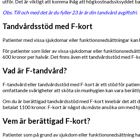
utför. Det är viktigt att komma ihåg att högkostnadssksyddet base
Obs. Till och med det år du fyller 23 år är din tandvård avgiftsfri.
Tandvårdsstöd med F-kort
Patienter med vissa sjukdomar eller funktionsnedsättningar kan 
För patienter som lider av vissa sjukdomar eller funktionsnedsätt
600 kronor per halvår. Det finns även ett tandvårdsstöd med F-ko
Vad är F-tandvård?
F-tandvård eller tandvårdsstöd med F-kort är ett stöd för patient
omfattande svårigheter att sköta sin munhygien kan vara berätt
Om du är berättigad tandvårdsstöd med F-kort innebär det att du
betalat 1100 kronor. F-kort är något du måste ansöka om med hjä
Vem är berättigad F-kort?
Patienter som på grund av sjukdom eller funktionsnedsättning har