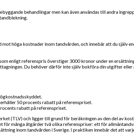
rebyggande behandlingar men kan även användas till andra ingrepp. 
 tandblekning.
 mot höga kostnader inom tandvården, och innebär att du själv en
r som enligt referenspris överstiger 3000 kronor under en ersättnin
tagningen. Du behöver därför inte själv bokföra din utgifter elle
v högkostnadsskyddet.
rhåller 50 procents rabatt på referenspriset.
ocents rabatt på referenspriset.
et (TLV) och ligger till grund för beräkningen av den del av kos
 för många åtgärder två olika referenspriser: ett för allmäntandv
sättning inom tandvården i Sverige. I praktiken innebär det att varje