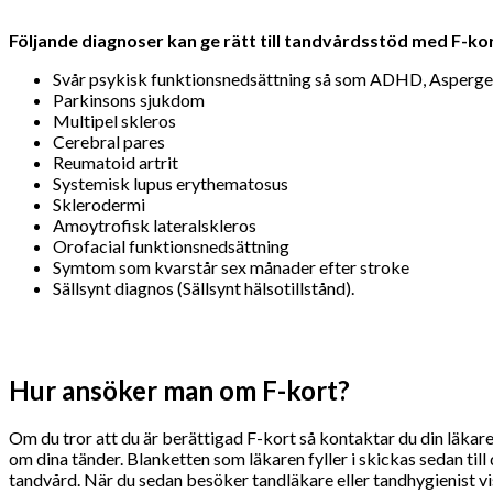
Följande diagnoser kan ge rätt till tandvårdsstöd med F-kor
Svår psykisk funktionsnedsättning så som ADHD, Asperger
Parkinsons sjukdom
Multipel skleros
Cerebral pares
Reumatoid artrit
Systemisk lupus erythematosus
Sklerodermi
Amoytrofisk lateralskleros
Orofacial funktionsnedsättning
Symtom som kvarstår sex månader efter stroke
Sällsynt diagnos (Sällsynt hälsotillstånd).
Hur ansöker man om F-kort?
Om du tror att du är berättigad F-kort så kontaktar du din läkar
om dina tänder. Blanketten som läkaren fyller i skickas sedan ti
tandvård. När du sedan besöker tandläkare eller tandhygienist vis