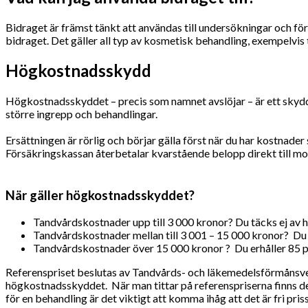
Bidraget är främst tänkt att användas till undersökningar och fö
bidraget. Det gäller all typ av kosmetisk behandling, exempelvis
Högkostnadsskydd
Högkostnadsskyddet – precis som namnet avslöjar – är ett skydd
större ingrepp och behandlingar.
Ersättningen är rörlig och börjar gälla först när du har kostnade
Försäkringskassan återbetalar kvarstående belopp direkt till mot
När gäller högkostnadsskyddet?
Tandvårdskostnader upp till 3 000 kronor? Du täcks ej a
Tandvårdskostnader mellan till 3 001 – 15 000 kronor? Du e
Tandvårdskostnader över 15 000 kronor ? Du erhåller 85 pr
Referenspriset beslutas av Tandvårds- och läkemedelsförmånsverk
högkostnadsskyddet. När man tittar på referenspriserna finns det
för en behandling är det viktigt att komma ihåg att det är fri pris