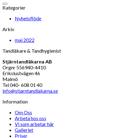
Kategorier
Nyhetsflöde
Arkiv
maj 2022
Tandläkare & Tandhygienist
Stjärntandläkarna AB
Orgnr 556940-4410
Erikslustvägen 46
Malmö
Tel 040- 608 01 40
info@stjarntandlakarna.se
Information
Om Oss
Arbeta hos oss
Vi som arbetar här
Galleriet
Priser