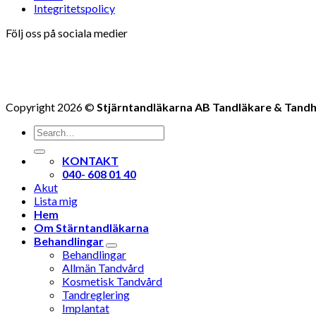
Integritetspolicy
Följ oss på sociala medier
Copyright 2026 ©
Stjärntandläkarna AB Tandläkare & Tandh
KONTAKT
040- 608 01 40
Akut
Lista mig
Hem
Om Stärntandläkarna
Behandlingar
Behandlingar
Allmän Tandvård
Kosmetisk Tandvård
Tandreglering
Implantat