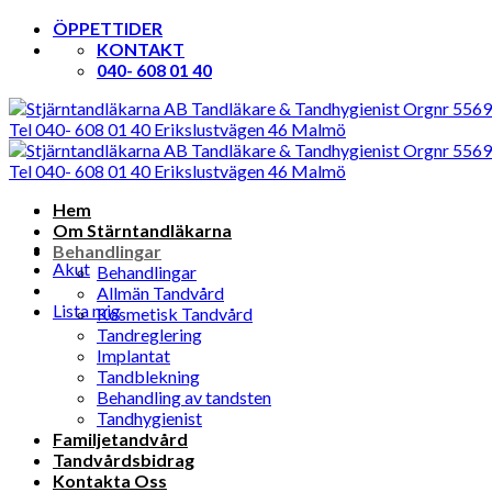
Skip
ÖPPETTIDER
to
KONTAKT
content
040- 608 01 40
Hem
Om Stärntandläkarna
Behandlingar
Akut
Behandlingar
Allmän Tandvård
Lista mig
Kosmetisk Tandvård
Tandreglering
Implantat
Tandblekning
Behandling av tandsten
Tandhygienist
Familjetandvård
Tandvårdsbidrag
Kontakta Oss